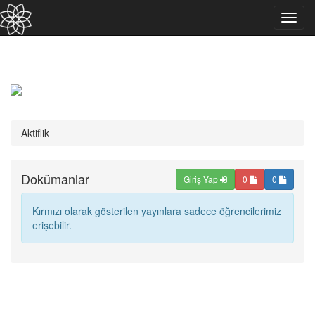
Toggl
navig
Aktiflik
Dokümanlar
Giriş Yap
0
0
Kırmızı olarak gösterilen yayınlara sadece öğrencilerimiz
erişebilir.